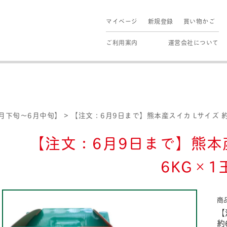
マイページ
新規登録
買い物かご
ご利用案内
運営会社について
月下旬～6月中旬】
>
【注文：6月9日まで】熊本産スイカ Lサイズ 約
【注文：6月9日まで】熊本産
6KG×1
商
【
約