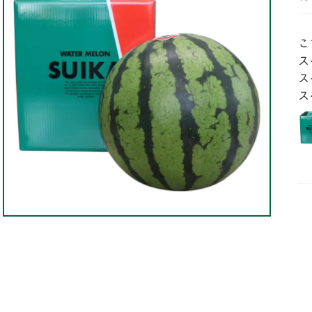
こ
ス
ス
ス