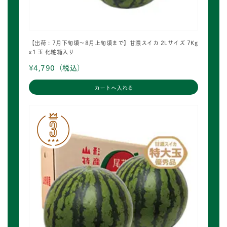
【出荷：7月下旬頃～8月上旬頃まで】甘濃スイカ 2Lサイズ 7Kg
x１玉 化粧箱入り
¥4,790
（税込）