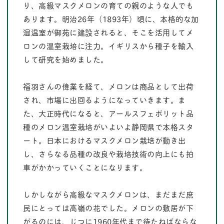
り、高級マスクメロンの育ての親のような人でも
あります。明治26年（1893年）頃に、本格的な加
湿温室が御苑に建設されると、そこを活用してメ
ロンの温室栽培に注力。イギリスから種子を輸入
して研究を始めました。
福羽さんの偉業を経て、メロンは商品として出荷
され、市場に出回るようになっていきます。ま
た、大正時代になると、アールスフェボリット品
種のメロン温室栽培がいよいよ静岡県で本格スタ
ート。日本におけるマスクメロン栽培が動き出
し、さらなる品種の改良や栽培技術の向上にも拍
車がかかっていくことになります。
しかしながら高級なマスクメロンは、まだまだ庶
民にとっては高嶺の花でした。メロンの敷居が下
がるのには、じつに1960年代まで待たねばならな