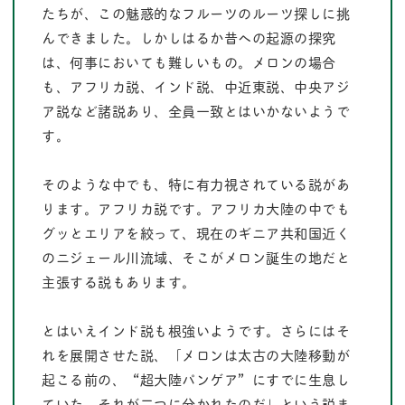
たちが、この魅惑的なフルーツのルーツ探しに挑
んできました。しかしはるか昔への起源の探究
は、何事においても難しいもの。メロンの場合
も、アフリカ説、インド説、中近東説、中央アジ
ア説など諸説あり、全員一致とはいかないようで
す。
そのような中でも、特に有力視されている説があ
ります。アフリカ説です。アフリカ大陸の中でも
グッとエリアを絞って、現在のギニア共和国近く
のニジェール川流域、そこがメロン誕生の地だと
主張する説もあります。
とはいえインド説も根強いようです。さらにはそ
れを展開させた説、「メロンは太古の大陸移動が
起こる前の、“超大陸パンゲア”にすでに生息し
ていた。それが二つに分かれたのだ」という説ま