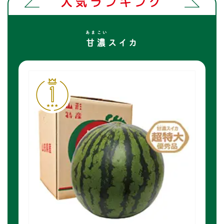
あまこい
甘濃
スイカ